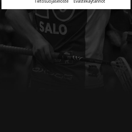
Tietosuojaseloste
Evästekäytännöt