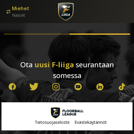
Miehet
Naiset
Ota
uusi F-liiga
seurantaan
somessa
Tietosuojaseloste
Evästekäytännöt