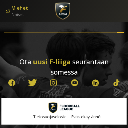
Miehet
Naiset
Ota
uusi F-liiga
seurantaan
somessa
Tietosuojaseloste
Evästekäytännöt